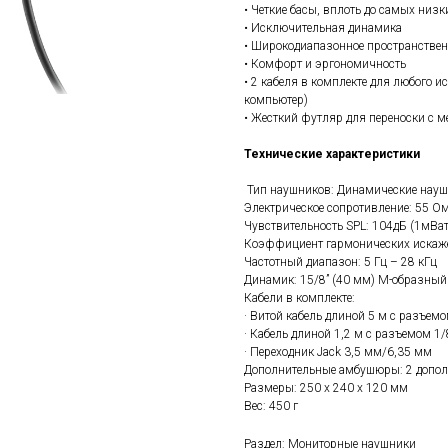
• Четкие басы, вплоть до самых низк
• Исключительная динамика
• Широкодиапазонное пространственно
• Комфорт и эргономичность
• 2 кабеля в комплекте для любого
компьютер)
• Жесткий футляр для переноски с м
Технические характеристики
Тип наушников: Динамические науш
Электрическое сопротивление: 55 О
Чувствительность SPL: 104дБ (1мВа
Коэффициент гармонических искаже
Частотный диапазон: 5 Гц – 28 кГц
Динамик: 15/8” (40 мм) М-образны
Кабели в комплекте:
· Витой кабель длиной 5 м с разъемо
· Кабель длиной 1,2 м с разъемом 1/
· Переходник Jack 3,5 мм/6,35 мм
Дополнительные амбушюры: 2 допол
Размеры: 250 х 240 х 120 мм
Вес: 450 г
Раздел: Мониторные наушники