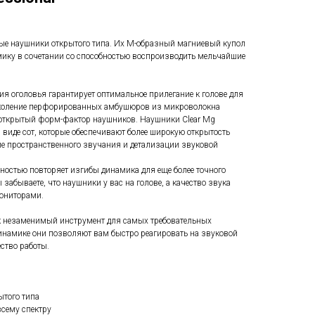
льные наушники открытого типа. Их M-образный магниевый купол
ику в сочетании со способностью воспроизводить мельчайшие
ия оголовья гарантирует оптимальное прилегание к голове для
околение перфорированных амбушюров из микроволокна
 открытый форм-фактор наушников. Наушники Clear Mg
в виде сот, которые обеспечивают более широкую открытость
е пространственного звучания и детализации звуковой
ностью повторяет изгибы динамика для еще более точного
забываете, что наушники у вас на голове, а качество звука
ониторами.
к незаменимый инструмент для самых требовательных
инамике они позволяют вам быстро реагировать на звуковой
ество работы.
ытого типа
всему спектру