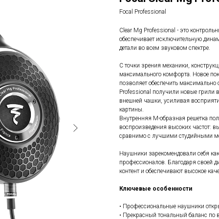
Focal Professional
Clear Mg Professional - это контро
обеспечивает исключительную динам
детали во всем звуковом спектре.
С точки зрения механики, конструкц
максимального комфорта. Новое п
позволяет обеспечить максимально
Professional получили новые грили 
внешней чашки, усиливая восприяти
картины.
Внутренняя M-образная решетка пол
воспроизведения высоких частот: вы 
сравнимо с лучшими студийными м
Наушники зарекомендовали себя ка
профессионалов. Благодаря своей д
контент и обеспечивают высокое кач
Ключевые особенности
• Профессиональные наушники откр
• Прекрасный тональный баланс по 