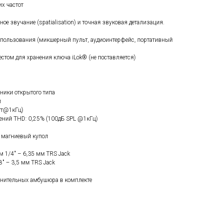
их частот
е звучание (spatialisation) и точная звуковая детализация.
 использования (микшерный пульт, аудиоинтерфейс, портативный
естом для хранения ключа iLok® (не поставляется)
ники открытого типа
м
тт@1кГц)
ний THD: 0,25% (100дБ SPL @1кГц)
й магниевый купол
м 1/4" – 6,35 мм TRS Jack
8" – 3,5 мм TRS Jack
нительных амбушюра в комплекте