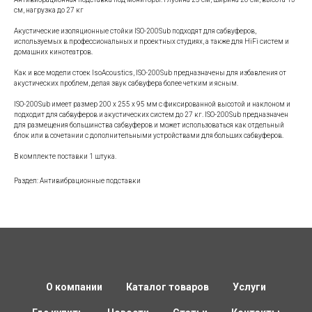
см, нагрузка до 27 кг
Акустические изоляционные стойки ISO-200Sub подходят для сабвуферов,
используемых в профессиональных и проектных студиях, а также для HiFi систем и
домашних кинотеатров.
Как и все модели стоек IsoAcoustics, ISO-200Sub предназначены для избавления от
акустических проблем, делая звук сабвуфера более четким и ясным.
ISO-200Sub имеет размер 200 х 255 х 95 мм с фиксированной высотой и наклоном и
подходит для сабвуферов и акустических систем до 27 кг. ISO-200Sub предназначен
для размещения большинства сабвуферов и может использоваться как отдельный
блок или в сочетании с дополнительными устройствами для больших сабвуферов.
В комплекте поставки 1 штука.
Раздел: Антивибрационные подставки
О компании
Каталог товаров
Услуги